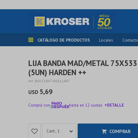
CATÁLOGO DE PRODUCTOS
Locales
Contact
LIJA BANDA MAD/METAL 75X533 
(5UN) HARDEN ++
86611847-86611847
5,69
USD
Comprá con
hasta en 12 cuotas
+DETALLE
¡ME INTERESA!
COMPRAR
1