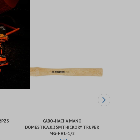
2PZS
CABO-HACHA MANO
BOCALLAV
DOMESTICA.0.35MT.HICKORY TRUPER
HEMB
MG-HH1-1/2