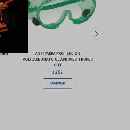
RDEN
ANTIPARRA PROTECCION
LEN
POLICARBONATO UL APROVED TRUPER
TRANSPA
GOT
252
$