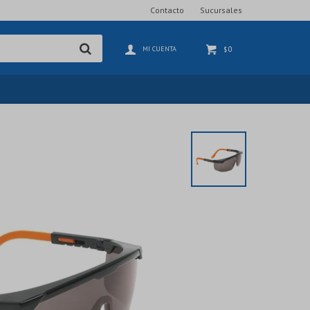
Contacto
Sucursales
0
$