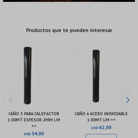
* sujeto a aprobación crediticia. El monto disponible
* sujeto a aprobación crediticia. El monto disponible
puede variar por comercio
puede variar por comercio
Día
Día
Mes
Mes
Año
Año
Continuar
Continuar
Productos que te pueden interesar
CAÑO 5 PARA CALEFACTOR
CAÑO 6 ACERO INOXIDABLE
1.00MT ESPESOR 2MM LM
1.00MT LM ++
++
62,00
USD
54,00
USD