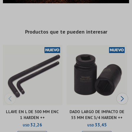
Llave de tubo con mango T 6mm 7mm 8mm 9mm 10mm 12mm 13mm
* sujeto a aprobación crediticia. El monto disponible
* sujeto a aprobación crediticia. El monto disponible
puede variar por comercio
puede variar por comercio
Día
Día
Mes
Mes
Año
Año
Continuar
Continuar
Productos que te pueden interesar
LLAVE EN L DE 500 MM ENC
DADO LARGO DE IMPACTO DE
1 HARDEN ++
55 MM ENC 3/4 HARDEN ++
32,26
33,45
USD
USD