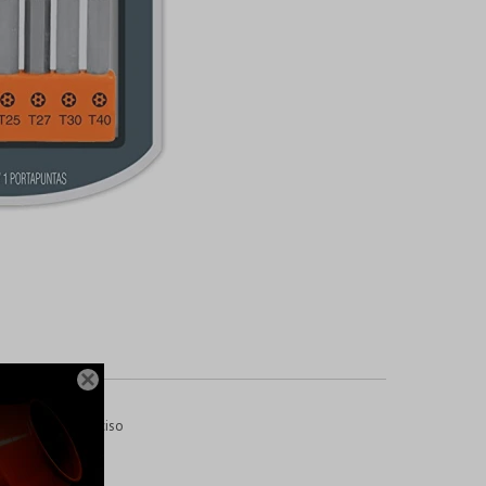

ra un ajuste preciso