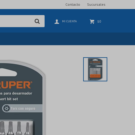
Contacto
Sucursales
0
$