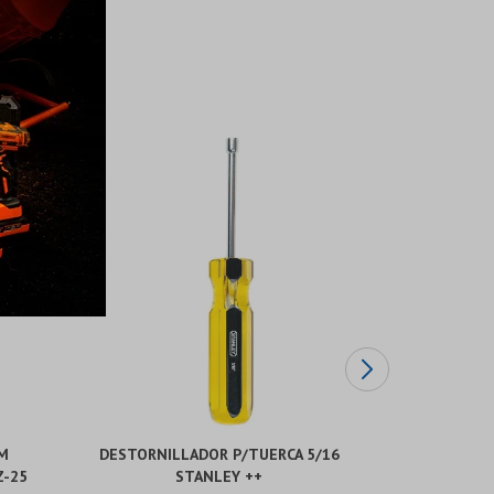
M
DESTORNILLADOR P/TUERCA 5/16
ESTUCH
Z-25
STANLEY ++
PRECI