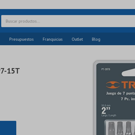
o
Presupuestos
Franquicias
Outlet
Blog
P7-15T