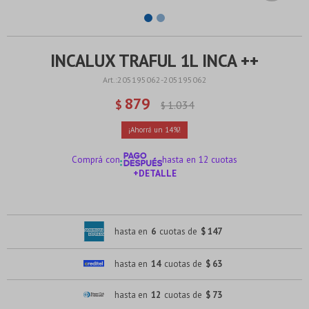
INCALUX TRAFUL 1L INCA ++
205195062-205195062
879
$
1.034
$
14
Comprá con
hasta en 12 cuotas
+DETALLE
¡ME INTERESA!
hasta en
6
cuotas de
$ 147
hasta en
14
cuotas de
$ 63
hasta en
12
cuotas de
$ 73