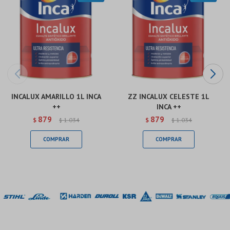
INCALUX AMARILLO 1L INCA
ZZ INCALUX CELESTE 1L
++
INCA ++
879
879
$
1.034
$
1.034
$
$