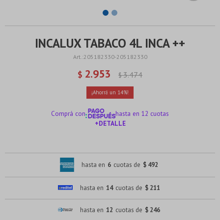
INCALUX TABACO 4L INCA ++
205182330-205182330
2.953
$
3.474
$
14
Comprá con
hasta en 12 cuotas
+DETALLE
¡ME INTERESA!
hasta en
6
cuotas de
$ 492
hasta en
14
cuotas de
$ 211
hasta en
12
cuotas de
$ 246