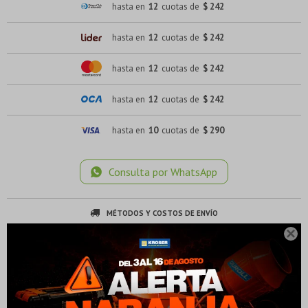
hasta en
12
cuotas de
$ 242
hasta en
12
cuotas de
$ 242
hasta en
12
cuotas de
$ 242
hasta en
12
cuotas de
$ 242
hasta en
10
cuotas de
$ 290
Consulta por WhatsApp
¡Sumate a la forma más ágil de comprar!
¡Sumate a la forma más ágil de comprar!
MÉTODOS Y COSTOS DE ENVÍO
Comprá en 3 cuotas sin recargo o hasta en 12
Comprá en 3 cuotas sin recargo o hasta en 12

cuotas * ¡Solo con tu cédula!
cuotas * ¡Solo con tu cédula!
* sujeto aprobación crediticia.
* sujeto aprobación crediticia.
Verifica si estás calificado para comprar con Pago
Verifica si estás calificado para comprar con Pago
Descripción
Comprá ahora y Pagá
Comprá ahora y Pagá
Después:
Después:
Después, hasta en 12
Después, hasta en 12