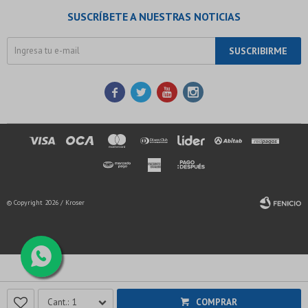
SUSCRÍBETE A NUESTRAS NOTICIAS
SUSCRIBIRME




© Copyright 2026 / Kroser
Fenicio
1
COMPRAR