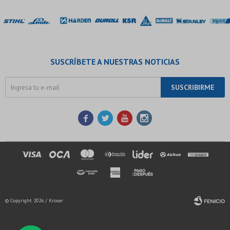
SUSCRÍBETE A NUESTRAS NOTICIAS
SUSCRIBIRME




© Copyright 2026 / Kroser