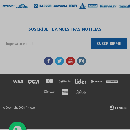
SUSCRÍBETE A NUESTRAS NOTICIAS
SUSCRIBIRME




© Copyright 2026 / Kroser