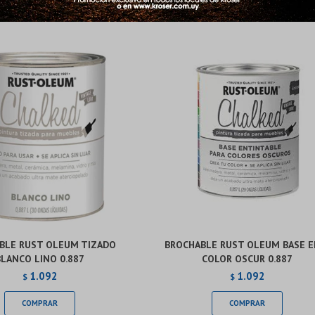
Productos que te pueden interesar
Continuar
Continuar
BLE RUST OLEUM TIZADO
BROCHABLE RUST OLEUM BASE E
BLANCO LINO 0.887
COLOR OSCUR 0.887
1.092
1.092
$
$