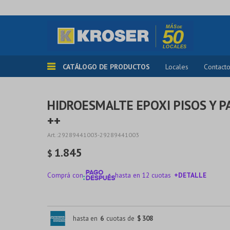
CATÁLOGO DE PRODUCTOS
Locales
Contact
HIDROESMALTE EPOXI PISOS Y P
++
29289441003-29289441003
1.845
$
Comprá con
hasta en 12 cuotas
+DETALLE
¡ME INTERESA!
hasta en
6
cuotas de
$ 308