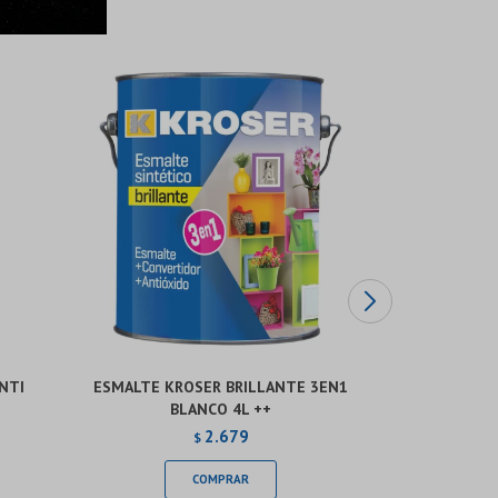
NTI
ESMALTE KROSER BRILLANTE 3EN1
ESMALTE 
BLANCO 4L ++
MA
2.679
$