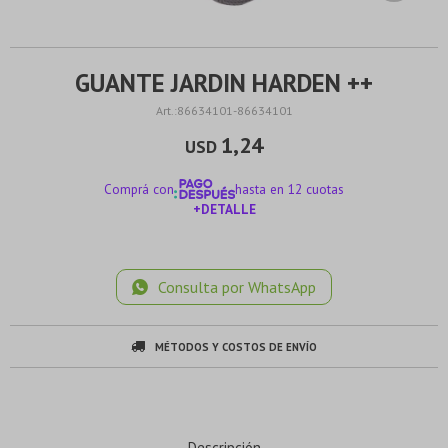
GUANTE JARDIN HARDEN ++
86634101-86634101
1,24
USD
Comprá con
hasta en 12 cuotas
+DETALLE
¡ME INTERESA!
Consulta por WhatsApp
MÉTODOS Y COSTOS DE ENVÍO
¡Sumate a la forma más ágil de comprar!
¡Sumate a la forma más ágil de comprar!
Descripción