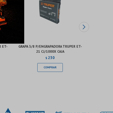
 ET-
GRAPA 3/8 P/ENGRAPADORA TRUPER ET-
GRAMPAS L
21 CJ/1000X CAJA
230
$