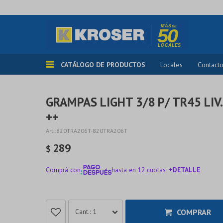
CATÁLOGO DE PRODUCTOS
Locales
Contact
GRAMPAS LIGHT 3/8 P/ TR45 LI
++
820TRA206T-820TRA206T
289
$
Comprá con
hasta en 12 cuotas
+DETALLE
¡ME INTERESA!
COMPRAR
1