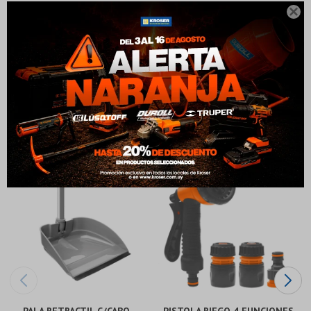
Comprá en 3 cuotas sin recargo o hasta en 12
Comprá en 3 cuotas sin recargo o hasta en 12

cuotas * ¡Solo con tu cédula!
cuotas * ¡Solo con tu cédula!
Consulta por WhatsApp
* sujeto aprobación crediticia.
* sujeto aprobación crediticia.
Verifica si estás calificado para comprar con Pago
Verifica si estás calificado para comprar con Pago
Comprá ahora y Pagá
Comprá ahora y Pagá
Después:
Después:
MÉTODOS Y COSTOS DE ENVÍO
Después, hasta en 12
Después, hasta en 12
Estás calificado para comprar usando Pago Después.
Estás calificado para comprar usando Pago Después.
Cédula de identidad
Cédula de identidad
cuotas y sin tocar tu
cuotas y sin tocar tu
Ups!
Ups!
tarjeta de crédito
tarjeta de crédito
¡Algo salió mal!
¡Algo salió mal!
¡Tenés hasta
¡Tenés hasta
para comprar en las cuotas que
para comprar en las cuotas que
Parece que no tenes oferta, lamentamos el
Parece que no tenes oferta, lamentamos el
Productos que te pueden interesar
Celular
Celular
prefieras!
prefieras!
inconveniente, por cualquier duda contactanos
inconveniente, por cualquier duda contactanos
Por favor intenta nuevamente mas tarde.
Por favor intenta nuevamente mas tarde.
en
en
preguntas@pagodespues.com.uy
preguntas@pagodespues.com.uy
Elegí tus productos preferidos
Elegí tus productos preferidos
Elegís Pago Después como metodo de pago
Elegís Pago Después como metodo de pago
Fecha de nacimiento
Fecha de nacimiento
* sujeto a aprobación crediticia. El monto disponible
* sujeto a aprobación crediticia. El monto disponible
puede variar por comercio
puede variar por comercio
Día
Día
Mes
Mes
Año
Año
Continuar
Continuar
PALA RETRACTIL C/CABO
PISTOLA RIEGO 4 FUNCIONES