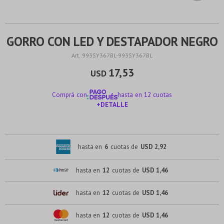
GORRO CON LED Y DESTAPADOR NEGRO
993SY367BL-993SY367BL
17,53
USD
Comprá con
hasta en 12 cuotas
+DETALLE
¡ME INTERESA!
hasta en
6
cuotas de
USD 2,92
hasta en
12
cuotas de
USD 1,46
hasta en
12
cuotas de
USD 1,46
hasta en
12
cuotas de
USD 1,46
¡Sumate a la forma más ágil de comprar!
¡Sumate a la forma más ágil de comprar!