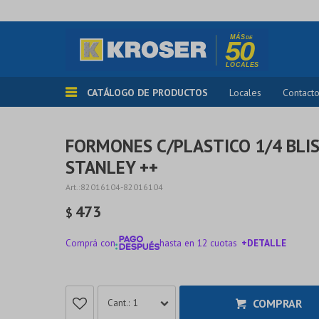
CATÁLOGO DE PRODUCTOS
Locales
Contact
FORMONES C/PLASTICO 1/4 BLI
STANLEY ++
82016104-82016104
473
$
Comprá con
hasta en 12 cuotas
+DETALLE
¡ME INTERESA!
COMPRAR
1