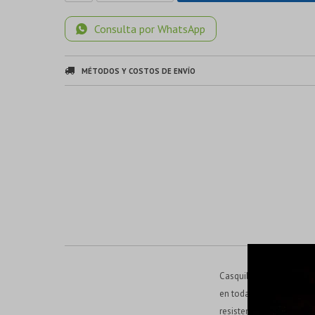
Consulta por WhatsApp
MÉTODOS Y COSTOS DE ENVÍO
Casquillo grande de ace
en todas las caras. Lam
resistente al óxido.