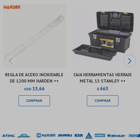
Continuar
Continuar
REGLA DE ACERO INOXIDABLE
CAJA HERRAMIENTAS HERRAJE
DE 1200 MM HARDEN ++
METAL 13 STANLEY ++
15,66
663
USD
$