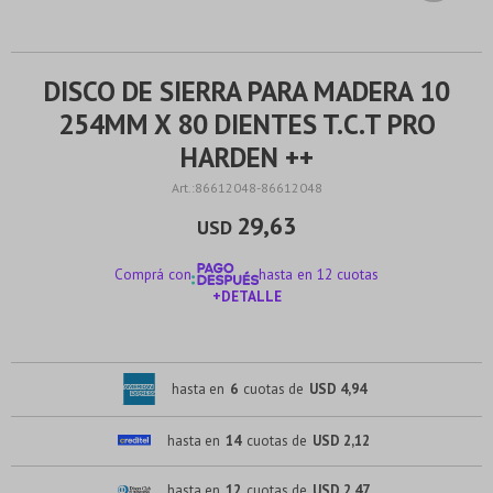
DISCO DE SIERRA PARA MADERA 10
254MM X 80 DIENTES T.C.T PRO
HARDEN ++
86612048-86612048
29,63
USD
Comprá con
hasta en 12 cuotas
+DETALLE
¡ME INTERESA!
hasta en
6
cuotas de
USD 4,94
hasta en
14
cuotas de
USD 2,12
hasta en
12
cuotas de
USD 2,47