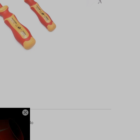

 templado * Acabado