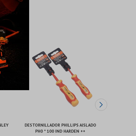
NLEY
DESTORNILLADOR PHILLIPS AISLADO
ZZ DESTOR
PH0 * 100 IND HARDEN ++