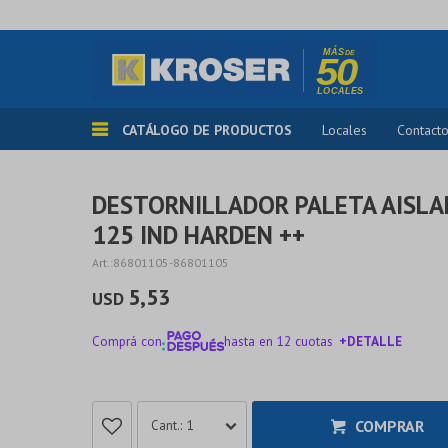
CATÁLOGO DE PRODUCTOS
Locales
Contact
DESTORNILLADOR PALETA AISLAD
125 IND HARDEN ++
86801105-86801105
5,53
USD
Comprá con
hasta en 12 cuotas
+DETALLE
¡ME INTERESA!
COMPRAR
1