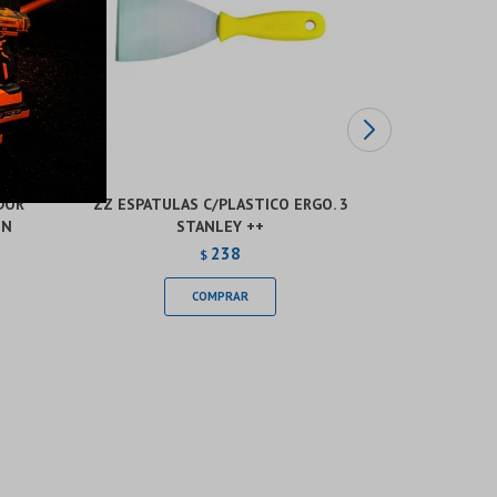
DOR
ZZ ESPATULAS C/PLASTICO ERGO. 3
ESPEJO DE
ÓN
STANLEY ++
TELESCÓPIC
238
$