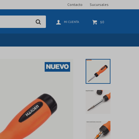
Contacto
Sucursales
0
$