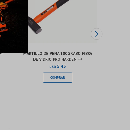
MM
MARTILLO DE PENA 100G CABO FIBRA
JUEGO DE 
DE VIDRIO PRO HARDEN ++
ROSCA G1/
5,45
USD