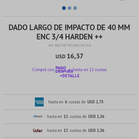
DADO LARGO DE IMPACTO DE 40 MM
ENC 3/4 HARDEN ++
86536740-86536740
16,37
USD
Comprá con
hasta en 12 cuotas
+DETALLE
¡ME INTERESA!
hasta en
6
cuotas de
USD 2,73
hasta en
12
cuotas de
USD 1,36
hasta en
12
cuotas de
USD 1,36
¡Sumate a la forma más ágil de comprar!
¡Sumate a la forma más ágil de comprar!