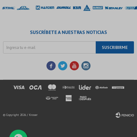
SUSCRÍBETE A NUESTRAS NOTICIAS
SUSCRIBIRME




© Copyright 2026 / Kroser