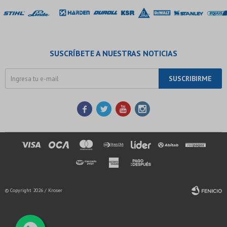
SUSCRÍBETE A NUESTRAS NOTICIAS
SUSCRIBIRME




© Copyright 2026 / Kroser