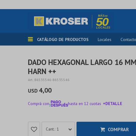
CATÁLOGO DE PRODUCTOS
Locales
Contact
DADO HEXAGONAL LARGO 16 MM
HARN ++
86535546-86535546
4,00
USD
Comprá con
hasta en 12 cuotas
+DETALLE
¡ME INTERESA!
COMPRAR
1