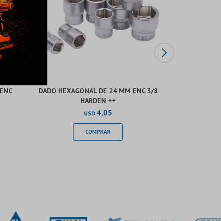
 ENC
DADO HEXAGONAL DE 24 MM ENC 3/8
ADAPTADOR
HARDEN ++
1/2 X 
4,05
USD