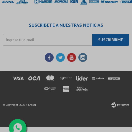
SUSCRÍBETE A NUESTRAS NOTICIAS
SUSCRIBIRME




© Copyright 2026 / Kroser