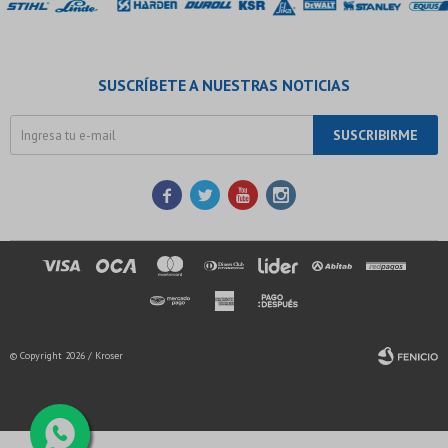
SUSCRÍBETE A NUESTRAS NOTICIAS
SUSCRIBIRME




© Copyright 2026 / Kroser