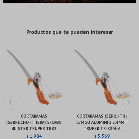
* sujeto a aprobación crediticia. El monto disponible
* sujeto a aprobación crediticia. El monto disponible
puede variar por comercio
puede variar por comercio
Día
Día
Mes
Mes
Año
Año
Continuar
Continuar
Productos que te pueden interesar
CORTARAMAS
CORTARAMAS (SERR.+TIJ)
(SERRUCHO+TIJERA) S/CABO
C/MGO.ALUMINIO.2.44MT
BLISTER TRUPER TR82
TRUPER TR-82M-A
1.984
3.369
$
$