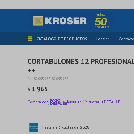
CATÁLOGO DE PRODUCTOS
Locales
Contact
CORTABULONES 12 PROFESIONA
++
82095562-82095562
1.965
$
Comprá con
hasta en 12 cuotas
+DETALLE
¡ME INTERESA!
hasta en
6
cuotas de
$ 328