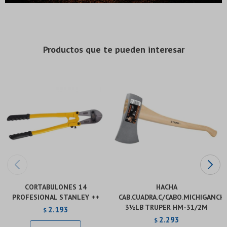
* sujeto a aprobación crediticia. El monto disponible
* sujeto a aprobación crediticia. El monto disponible
puede variar por comercio
puede variar por comercio
Día
Día
Mes
Mes
Año
Año
Continuar
Continuar
Productos que te pueden interesar
CORTABULONES 14
HACHA
PROFESIONAL STANLEY ++
CAB.CUADRA.C/CABO.MICHIGANCH
3½LB TRUPER HM-31/2M
2.193
$
2.293
$