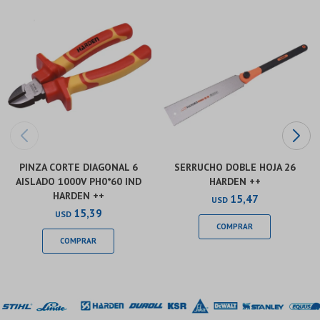
Continuar
Continuar
PINZA CORTE DIAGONAL 6
SERRUCHO DOBLE HOJA 26
AISLADO 1000V PH0*60 IND
HARDEN ++
HARDEN ++
15,47
USD
15,39
USD