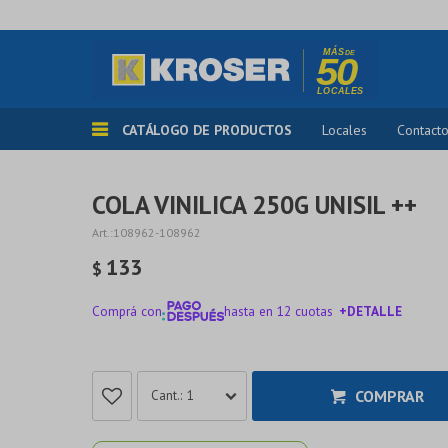
CATÁLOGO DE PRODUCTOS
Locales
Contact
COLA VINILICA 250G UNISIL ++
108962-108962
133
$
Comprá con
hasta en 12 cuotas
+DETALLE
¡ME INTERESA!
COMPRAR
1