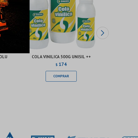
OLU
COLA VINILICA 500G UNISIL ++
ADHESIVO P
174
$