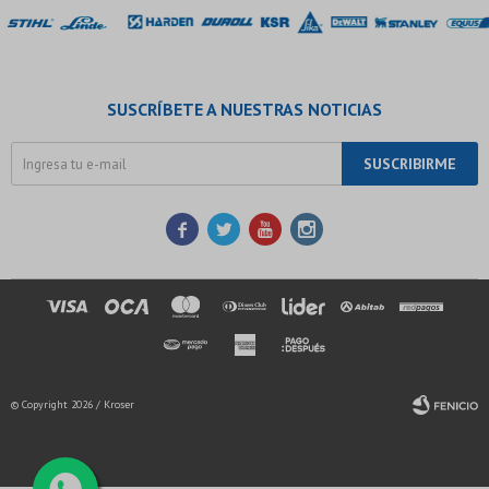
SUSCRÍBETE A NUESTRAS NOTICIAS
SUSCRIBIRME




© Copyright 2026 / Kroser