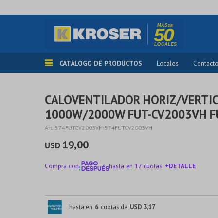
CATÁLOGO DE PRODUCTOS
Locales
Contact
CALOVENTILADOR HORIZ/VERTI
1000W/2000W FUT-CV2003VH F
574FUTCV2003VH-574FUTCV2003VH
19,00
USD
Comprá con
hasta en 12 cuotas
+DETALLE
¡ME INTERESA!
hasta en
6
cuotas de
USD 3,17