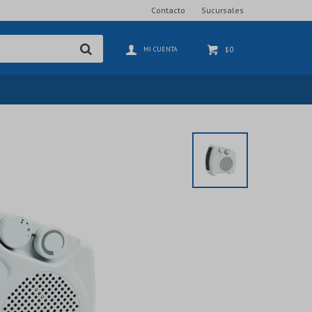
Contacto
Sucursales
0
$