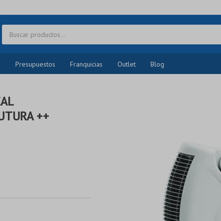
o
Presupuestos
Franquicias
Outlet
Blog
CAL
UTURA ++