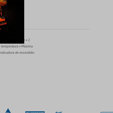
, Cálido y Caliente • 2
de temperatura • Máxima
 indicadora de encendido