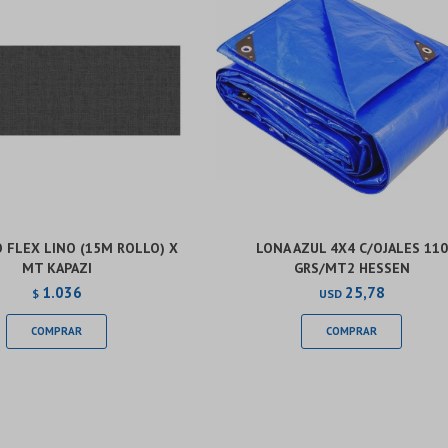
 FLEX LINO (15M ROLLO) X
LONA AZUL 4X4 C/OJALES 110
MT KAPAZI
GRS/MT2 HESSEN
1.036
25,78
$
USD