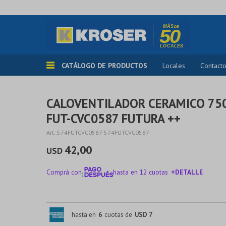
CATÁLOGO DE PRODUCTOS
Locales
Contact
CALOVENTILADOR CERAMICO 75
FUT-CVC0587 FUTURA ++
574FUTCVC0587-574FUTCVC0587
42,00
USD
Comprá con
hasta en 12 cuotas
+DETALLE
¡ME INTERESA!
hasta en
6
cuotas de
USD 7