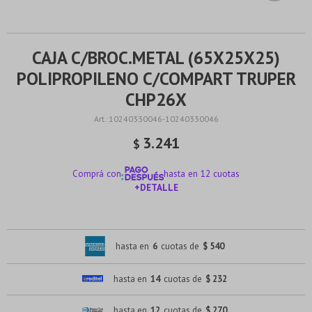
CAJA C/BROC.METAL (65X25X25)
POLIPROPILENO C/COMPART TRUPER
CHP26X
10240330046-10240330046
3.241
$
Comprá con
hasta en 12 cuotas
+DETALLE
¡ME INTERESA!
hasta en
6
cuotas de
$ 540
hasta en
14
cuotas de
$ 232
hasta en
12
cuotas de
$ 270