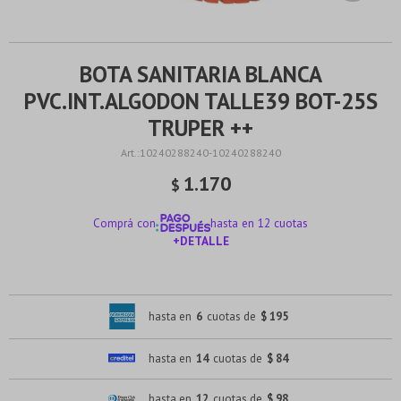
BOTA SANITARIA BLANCA
PVC.INT.ALGODON TALLE39 BOT-25S
TRUPER ++
10240288240-10240288240
1.170
$
Comprá con
hasta en 12 cuotas
+DETALLE
¡ME INTERESA!
hasta en
6
cuotas de
$ 195
hasta en
14
cuotas de
$ 84
hasta en
12
cuotas de
$ 98