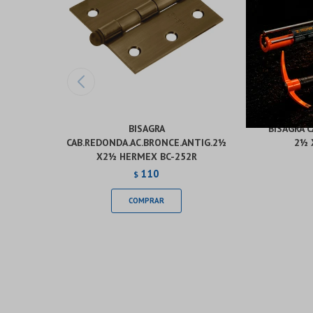
BISAGRA
BISAGRA 
CAB.REDONDA.AC.BRONCE.ANTIG.2½
2½ 
X2½ HERMEX BC-252R
110
$