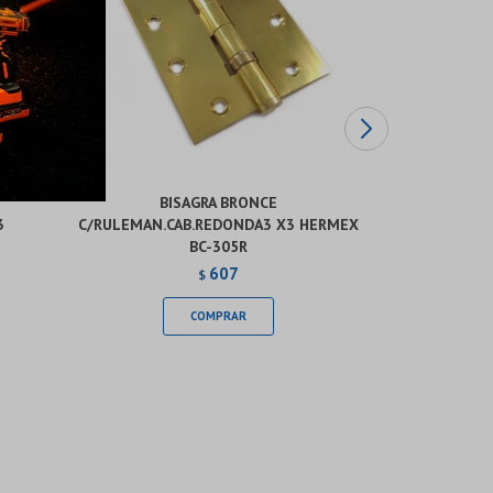
BISAGRA BRONCE
CADENA DE
3
C/RULEMAN.CAB.REDONDA3 X3 HERMEX
BLIS
BC-305R
607
$