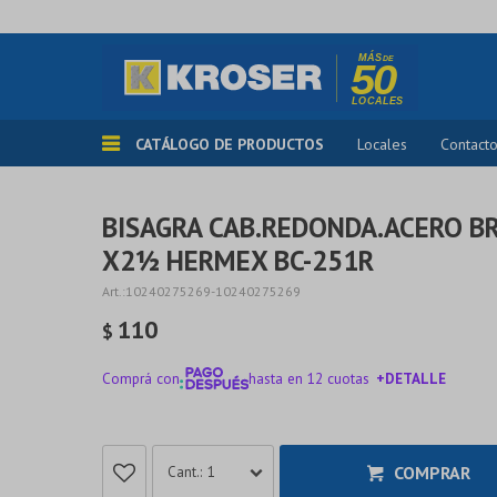
CATÁLOGO DE PRODUCTOS
Locales
Contact
BISAGRA CAB.REDONDA.ACERO 
X2½ HERMEX BC-251R
10240275269-10240275269
110
$
Comprá con
hasta en 12 cuotas
+DETALLE
¡ME INTERESA!
COMPRAR
1