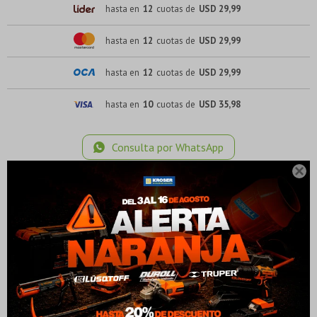
hasta en
12
cuotas de
USD 29,99
hasta en
12
cuotas de
USD 29,99
hasta en
12
cuotas de
USD 29,99
hasta en
10
cuotas de
USD 35,98
Consulta por WhatsApp
¡Sumate a la forma más ágil de comprar!
¡Sumate a la forma más ágil de comprar!
Comprá en 3 cuotas sin recargo o hasta en 12
Comprá en 3 cuotas sin recargo o hasta en 12

cuotas * ¡Solo con tu cédula!
cuotas * ¡Solo con tu cédula!
MÉTODOS Y COSTOS DE ENVÍO
* sujeto aprobación crediticia.
* sujeto aprobación crediticia.
Verifica si estás calificado para comprar con Pago
Verifica si estás calificado para comprar con Pago
Comprá ahora y Pagá
Comprá ahora y Pagá
Después:
Después:
Después, hasta en 12
Después, hasta en 12
Estás calificado para comprar usando Pago Después.
Estás calificado para comprar usando Pago Después.
Cédula de identidad
Cédula de identidad
cuotas y sin tocar tu
cuotas y sin tocar tu
Ups!
Ups!
Descripción
tarjeta de crédito
tarjeta de crédito
¡Algo salió mal!
¡Algo salió mal!
¡Tenés hasta
¡Tenés hasta
para comprar en las cuotas que
para comprar en las cuotas que
Parece que no tenes oferta, lamentamos el
Parece que no tenes oferta, lamentamos el
Celular
Celular
prefieras!
prefieras!
inconveniente, por cualquier duda contactanos
inconveniente, por cualquier duda contactanos
Por favor intenta nuevamente mas tarde.
Por favor intenta nuevamente mas tarde.
en
en
preguntas@pagodespues.com.uy
preguntas@pagodespues.com.uy
Elegí tus productos preferidos
Elegí tus productos preferidos
CUADOR: ALUMINIO RODADO: 24 TALLE: 12 HORQUILLA: 50 MM