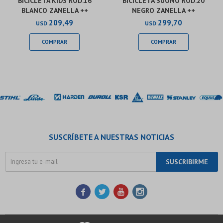
BICICLETA KIDS ROD.16
BICICLETA SUONO ROD.20
BLANCO ZANELLA ++
NEGRO ZANELLA ++
209,49
299,70
USD
USD
SUSCRÍBETE A NUESTRAS NOTICIAS
SUSCRIBIRME



