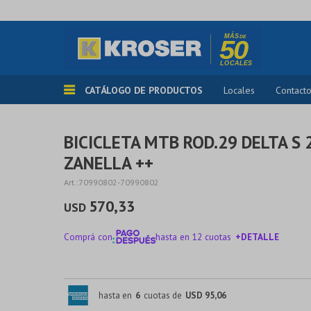
CATÁLOGO DE PRODUCTOS
Locales
Contact
BICICLETA MTB ROD.29 DELTA S 
ZANELLA ++
70990802-70990802
570,33
USD
Comprá con
hasta en 12 cuotas
+DETALLE
¡ME INTERESA!
hasta en
6
cuotas de
USD 95,06