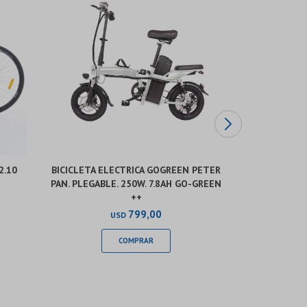
2.10
BICICLETA ELECTRICA GOGREEN PETER
BICICLETA 
PAN. PLEGABLE. 250W. 7.8AH GO-GREEN
ALUMINIO.
++
799,00
USD