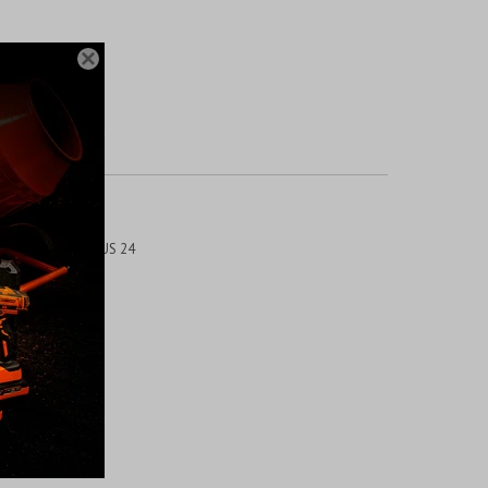

OCIDADES
S: SHIMANO ALTUS 24