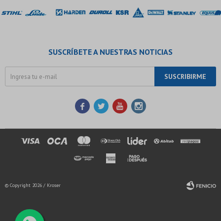
SUSCRÍBETE A NUESTRAS NOTICIAS
SUSCRIBIRME




© Copyright 2026 / Kroser