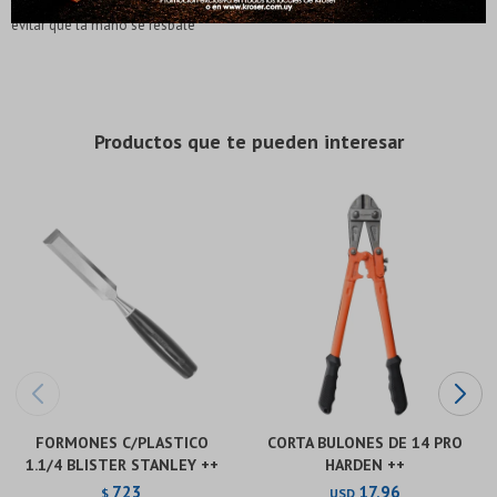
* sujeto a aprobación crediticia. El monto disponible
* sujeto a aprobación crediticia. El monto disponible
evitar que la mano se resbale
puede variar por comercio
puede variar por comercio
Día
Día
Mes
Mes
Año
Año
Continuar
Continuar
Productos que te pueden interesar
FORMONES C/PLASTICO
CORTA BULONES DE 14 PRO
1.1/4 BLISTER STANLEY ++
HARDEN ++
723
17,96
$
USD