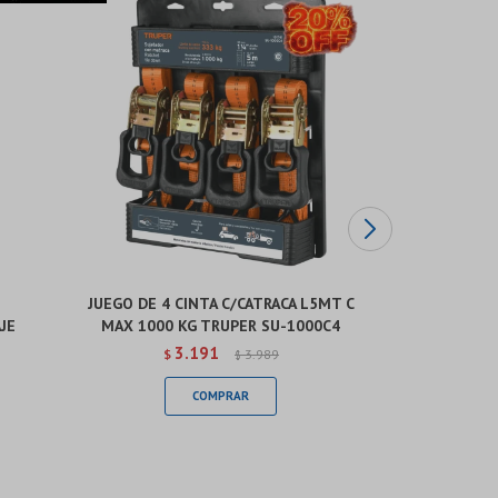
JUEGO DE 4 CINTA C/CATRACA L5MT C
JE
MAX 1000 KG TRUPER SU-1000C4
(ARNES+AB.
3.191
$
3.989
$