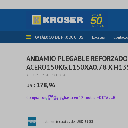
CATÁLOGO DE PRODUCTOS
Locales
Contact
ANDAMIO PLEGABLE REFORZADO
ACERO150KG.L150XA0.78 X H13
86210204-86210204
178,96
USD
Comprá con
hasta en 12 cuotas
+DETALLE
¡ME INTERESA!
hasta en
6
cuotas de
USD 29,83