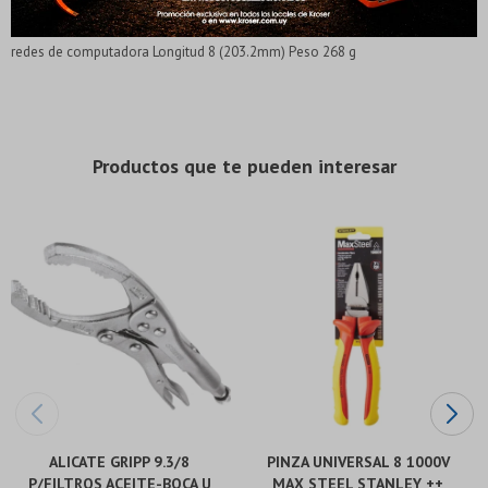
Elegís Pago Después como metodo de pago
Elegís Pago Después como metodo de pago
Fecha de nacimiento
Fecha de nacimiento
instala cables conectores RJ-45 Uso en electrónica, telecomunicaciones y
* sujeto a aprobación crediticia. El monto disponible
* sujeto a aprobación crediticia. El monto disponible
puede variar por comercio
puede variar por comercio
redes de computadora Longitud 8 (203.2mm) Peso 268 g
Día
Día
Mes
Mes
Año
Año
Continuar
Continuar
Productos que te pueden interesar
ALICATE GRIPP 9.3/8
PINZA UNIVERSAL 8 1000V
P/FILTROS ACEITE-BOCA U
MAX STEEL STANLEY ++