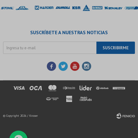
SUSCRÍBETE A NUESTRAS NOTICIAS
SUSCRIBIRME




© Copyright 2026 / Kroser